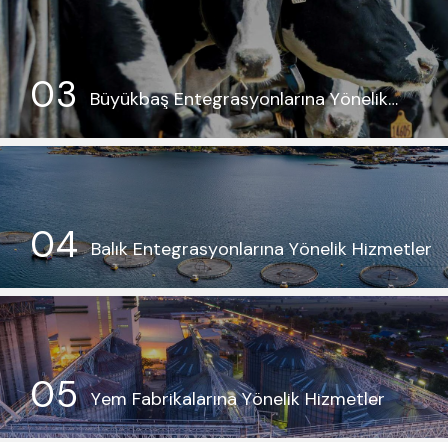
0
3
B
ü
y
ü
k
b
a
ş
E
n
t
e
g
r
a
s
y
o
n
l
a
r
ı
n
a
Y
ö
n
e
l
i
k
H
i
z
m
e
t
l
e
r
0
4
B
a
l
ı
k
E
n
t
e
g
r
a
s
y
o
n
l
a
r
ı
n
a
Y
ö
n
e
l
i
k
H
i
z
m
e
t
l
e
r
0
5
Y
e
m
F
a
b
r
i
k
a
l
a
r
ı
n
a
Y
ö
n
e
l
i
k
H
i
z
m
e
t
l
e
r