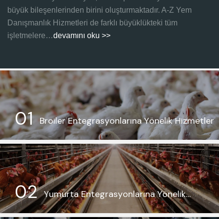
büyük bileşenlerinden birini oluşturmaktadır. A-Z Yem
Danışmanlık Hizmetleri de farklı büyüklükteki tüm
işletmelere…
devamını oku >>
0
1
B
r
o
i
l
e
r
E
n
t
e
g
r
a
s
y
o
n
l
a
r
ı
n
a
Y
ö
n
e
l
i
k
H
i
z
m
e
t
l
e
r
0
2
Y
u
m
u
r
t
a
E
n
t
e
g
r
a
s
y
o
n
l
a
r
ı
n
a
Y
ö
n
e
l
i
k
H
i
z
m
e
t
l
e
r