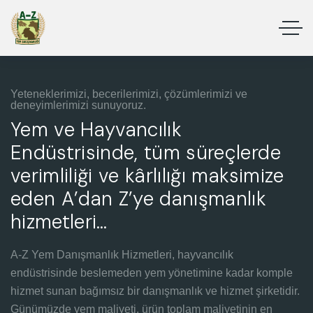
Yeteneklerimizi, becerilerimizi, çözümlerimizi ve
deneyimlerimizi sunuyoruz.
Yem ve Hayvancılık
Endüstrisinde, tüm süreçlerde
verimliliği ve kârlılığı maksimize
eden A’dan Z’ye danışmanlık
hizmetleri…
A-Z Yem Danışmanlık Hizmetleri, hayvancılık
endüstrisinde beslemeden yem yönetimine kadar komple
hizmet sunan bağımsız bir danışmanlık ve hizmet şirketidir.
Günümüzde yem maliyeti, ürün toplam maliyetinin en